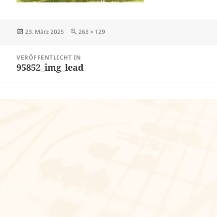
Veröffentlicht
Volle
23. März 2025
263 × 129
am
Größe
Beitragsnavigation
VERÖFFENTLICHT IN
95852_img_lead