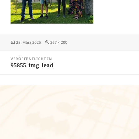
Veröffentlicht
Volle
28. März 2025
267 × 200
am
Größe
Beitragsnavigation
VERÖFFENTLICHT IN
95855_img_lead