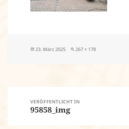
Veröffentlicht
Volle
23. März 2025
267 × 178
am
Größe
Beitragsnavigation
VERÖFFENTLICHT IN
95858_img