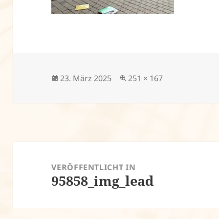
Veröffentlicht
Volle
23. März 2025
251 × 167
am
Größe
Beitragsnavigation
VERÖFFENTLICHT IN
95858_img_lead